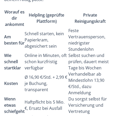
Worauf es
Helpling (geprüfte
Private
dir
Plattform)
Reinigungskraft
ankommt
Feste
Schnell starten, kein
Am
Vertrauensperson,
Papierkram,
besten für
niedrigster
abgesichert sein
Stundenlohn
Wie
Online in Minuten, oft
Selbst suchen und
schnell
schon kurzfristig
prüfen, dauert meist
startklar
verfügbar
Tage bis Wochen
Verhandelbar ab
Ø 16,90 €/Std. + 2,99 €
Mindestlohn 13,90
Kosten
je Buchung,
€/Std., dazu
transparent
Anmeldung
Wenn
Du sorgst selbst für
Haftpflicht bis 5 Mio.
etwas
Versicherung und
€, Ersatz bei Ausfall
schiefgeht
Vertretung