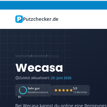
Zum Hauptinhalt springen
Putzchecker.de
Startseite
/
Anbieter
/
Wecasa
Wecasa
Zuletzt aktualisiert:
29. Juni 2026
Sehr gut
5,0
Redaktionsscore
13 Berichte
81
Bei Wecasa kannst du online eine Reinigung