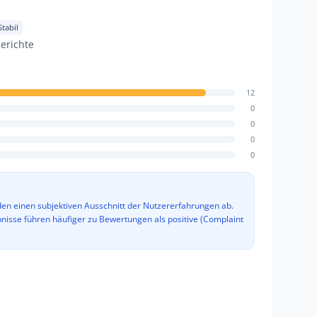
tabil
erichte
12
0
0
0
0
den einen subjektiven Ausschnitt der Nutzererfahrungen ab.
bnisse führen häufiger zu Bewertungen als positive (Complaint