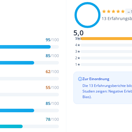
→ S
13 Erfahrungsb
5,0
5★
/5,0
95
/100
4★
3★
85
/100
2★
1★
62
/100
Zur Einordnung
Die 13 Erfahrungsberichte bil
55
/100
Studien zeigen: Negative Erle
Bias).
85
/100
78
/100