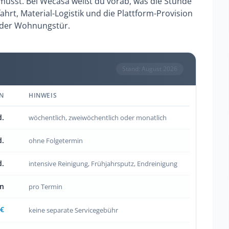
musst. Bei Wecasa weißt du vorab, was die Stunde
ahrt, Material-Logistik und die Plattform-Provision
 der Wohnungstür.
Stand: August 2026
N
HINWEIS
d.
wöchentlich, zweiwöchentlich oder monatlich
d.
ohne Folgetermin
d.
intensive Reinigung, Frühjahrsputz, Endreinigung
en
pro Termin
 €
keine separate Servicegebühr