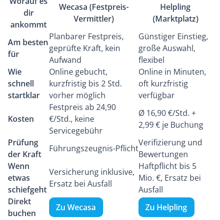
Worauf es
Wecasa (Festpreis-
Helpling
dir
Vermittler)
(Marktplatz)
ankommt
Planbarer Festpreis,
Günstiger Einstieg,
Am besten
geprüfte Kraft, kein
große Auswahl,
für
Aufwand
flexibel
Wie
Online gebucht,
Online in Minuten,
schnell
kurzfristig bis 2 Std.
oft kurzfristig
startklar
vorher möglich
verfügbar
Festpreis ab 24,90
Ø 16,90 €/Std. +
Kosten
€/Std., keine
2,99 € je Buchung
Servicegebühr
Prüfung
Verifizierung und
Führungszeugnis-Pflicht
der Kraft
Bewertungen
Wenn
Haftpflicht bis 5
Versicherung inklusive,
etwas
Mio. €, Ersatz bei
Ersatz bei Ausfall
schiefgeht
Ausfall
Direkt
Zu Wecasa
Zu Helpling
buchen