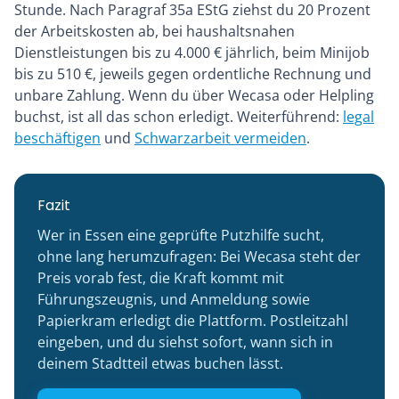
Stunde. Nach Paragraf 35a EStG ziehst du 20 Prozent
der Arbeitskosten ab, bei haushaltsnahen
Dienstleistungen bis zu 4.000 € jährlich, beim Minijob
bis zu 510 €, jeweils gegen ordentliche Rechnung und
unbare Zahlung. Wenn du über Wecasa oder Helpling
buchst, ist all das schon erledigt. Weiterführend:
legal
beschäftigen
und
Schwarzarbeit vermeiden
.
Fazit
Wer in Essen eine geprüfte Putzhilfe sucht,
ohne lang herumzufragen: Bei Wecasa steht der
Preis vorab fest, die Kraft kommt mit
Führungszeugnis, und Anmeldung sowie
Papierkram erledigt die Plattform. Postleitzahl
eingeben, und du siehst sofort, wann sich in
deinem Stadtteil etwas buchen lässt.