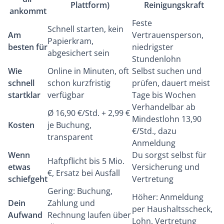
Plattform)
Reinigungskraft
ankommt
Feste
Schnell starten, kein
Am
Vertrauensperson,
Papierkram,
besten für
niedrigster
abgesichert sein
Stundenlohn
Wie
Online in Minuten, oft
Selbst suchen und
schnell
schon kurzfristig
prüfen, dauert meist
startklar
verfügbar
Tage bis Wochen
Verhandelbar ab
Ø 16,90 €/Std. + 2,99 €
Mindestlohn 13,90
Kosten
je Buchung,
€/Std., dazu
transparent
Anmeldung
Wenn
Du sorgst selbst für
Haftpflicht bis 5 Mio.
etwas
Versicherung und
€, Ersatz bei Ausfall
schiefgeht
Vertretung
Gering: Buchung,
Höher: Anmeldung
Dein
Zahlung und
per Haushaltsscheck,
Aufwand
Rechnung laufen über
Lohn, Vertretung