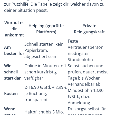
zur Putzhilfe. Die Tabelle zeigt dir, welcher davon zu
deiner Situation passt.
Worauf es
Helpling (geprüfte
Private
dir
Plattform)
Reinigungskraft
ankommt
Feste
Schnell starten, kein
Am
Vertrauensperson,
Papierkram,
besten für
niedrigster
abgesichert sein
Stundenlohn
Wie
Online in Minuten, oft
Selbst suchen und
schnell
schon kurzfristig
prüfen, dauert meist
startklar
verfügbar
Tage bis Wochen
Verhandelbar ab
Ø 16,90 €/Std. + 2,99 €
Mindestlohn 13,90
Kosten
je Buchung,
€/Std., dazu
transparent
Anmeldung
Wenn
Du sorgst selbst für
Haftpflicht bis 5 Mio.