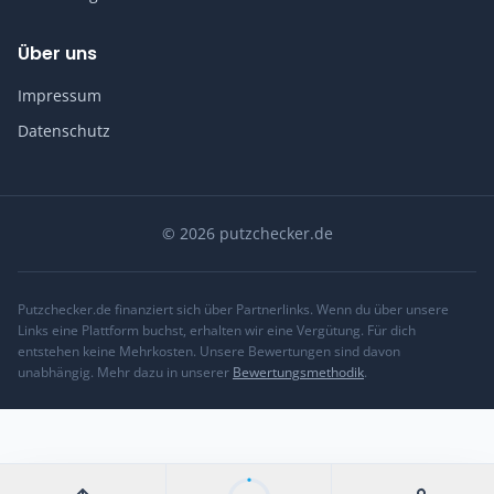
Über uns
Impressum
Datenschutz
© 2026 putzchecker.de
Putzchecker.de finanziert sich über Partnerlinks. Wenn du über unsere
Links eine Plattform buchst, erhalten wir eine Vergütung. Für dich
entstehen keine Mehrkosten. Unsere Bewertungen sind davon
unabhängig. Mehr dazu in unserer
Bewertungsmethodik
.