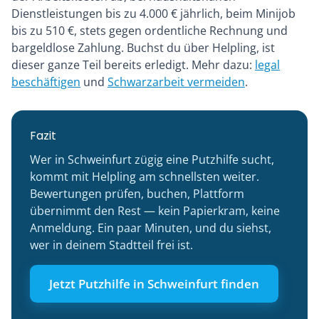
Dienstleistungen bis zu 4.000 € jährlich, beim Minijob
bis zu 510 €, stets gegen ordentliche Rechnung und
bargeldlose Zahlung. Buchst du über Helpling, ist
dieser ganze Teil bereits erledigt. Mehr dazu:
legal
beschäftigen
und
Schwarzarbeit vermeiden
.
Fazit
Wer in Schweinfurt zügig eine Putzhilfe sucht,
kommt mit Helpling am schnellsten weiter.
Bewertungen prüfen, buchen, Plattform
übernimmt den Rest — kein Papierkram, keine
Anmeldung. Ein paar Minuten, und du siehst,
wer in deinem Stadtteil frei ist.
Jetzt Putzhilfe in Schweinfurt finden