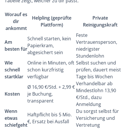
Tabelle zeigt, welcher zu dir passt.
Worauf es
Helpling (geprüfte
Private
dir
Plattform)
Reinigungskraft
ankommt
Feste
Schnell starten, kein
Am
Vertrauensperson,
Papierkram,
besten für
niedrigster
abgesichert sein
Stundenlohn
Wie
Online in Minuten, oft
Selbst suchen und
schnell
schon kurzfristig
prüfen, dauert meist
startklar
verfügbar
Tage bis Wochen
Verhandelbar ab
Ø 16,90 €/Std. + 2,99 €
Mindestlohn 13,90
Kosten
je Buchung,
€/Std., dazu
transparent
Anmeldung
Wenn
Du sorgst selbst für
Haftpflicht bis 5 Mio.
etwas
Versicherung und
€, Ersatz bei Ausfall
schiefgeht
Vertretung