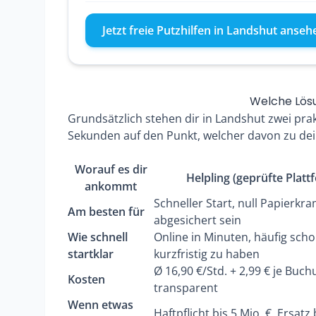
Jetzt freie Putzhilfen in Landshut anseh
Welche Lösu
Grundsätzlich stehen dir in Landshut zwei prak
Sekunden auf den Punkt, welcher davon zu dei
Worauf es dir
Helpling (geprüfte Platt
ankommt
Schneller Start, null Papierkra
Am besten für
abgesichert sein
Wie schnell
Online in Minuten, häufig sch
startklar
kurzfristig zu haben
Ø 16,90 €/Std. + 2,99 € je Buch
Kosten
transparent
Wenn etwas
Haftpflicht bis 5 Mio. €, Ersatz 