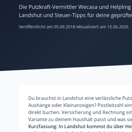
Die Putzkraft-Vermittler Wecasa und Helpling 
Landshut und Steuer-Tipps für deine geprüfte
Veröffentlicht am
05.09.2018
·
Aktualisiert am
15.06.2026
Du brauchst in Landshut eine verlässliche Put
Aushänge oder Kleinanzeigen? Postleitzahl ein
direkt buchen. Versicherung und Rechnung sind
Variante zu deinem Haushalt passt und was sie 
Kurzfassung: In Landshut kommst du über Help