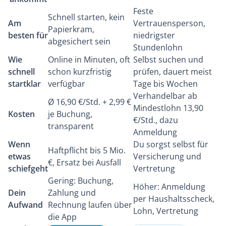
Feste
Schnell starten, kein
Am
Vertrauensperson,
Papierkram,
besten für
niedrigster
abgesichert sein
Stundenlohn
Wie
Online in Minuten, oft
Selbst suchen und
schnell
schon kurzfristig
prüfen, dauert meist
startklar
verfügbar
Tage bis Wochen
Verhandelbar ab
Ø 16,90 €/Std. + 2,99 €
Mindestlohn 13,90
Kosten
je Buchung,
€/Std., dazu
transparent
Anmeldung
Wenn
Du sorgst selbst für
Haftpflicht bis 5 Mio.
etwas
Versicherung und
€, Ersatz bei Ausfall
schiefgeht
Vertretung
Gering: Buchung,
Höher: Anmeldung
Dein
Zahlung und
per Haushaltsscheck,
Aufwand
Rechnung laufen über
Lohn, Vertretung
die App