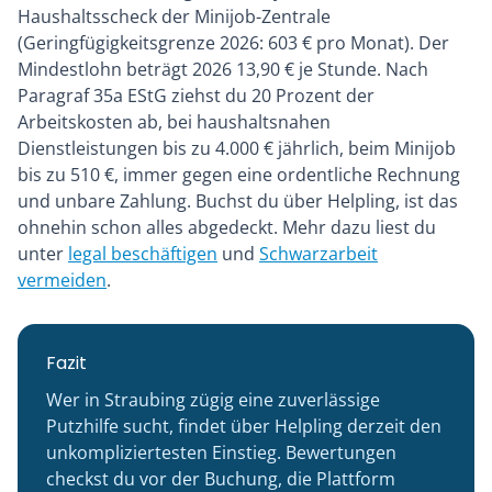
Haushaltsscheck der Minijob-Zentrale
(Geringfügigkeitsgrenze 2026: 603 € pro Monat). Der
Mindestlohn beträgt 2026 13,90 € je Stunde. Nach
Paragraf 35a EStG ziehst du 20 Prozent der
Arbeitskosten ab, bei haushaltsnahen
Dienstleistungen bis zu 4.000 € jährlich, beim Minijob
bis zu 510 €, immer gegen eine ordentliche Rechnung
und unbare Zahlung. Buchst du über Helpling, ist das
ohnehin schon alles abgedeckt. Mehr dazu liest du
unter
legal beschäftigen
und
Schwarzarbeit
vermeiden
.
Fazit
Wer in Straubing zügig eine zuverlässige
Putzhilfe sucht, findet über Helpling derzeit den
unkompliziertesten Einstieg. Bewertungen
checkst du vor der Buchung, die Plattform